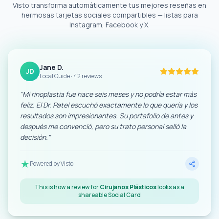
Visto transforma automáticamente tus mejores reseñas en
hermosas tarjetas sociales compartibles — listas para
Instagram, Facebook y X.
Jane D.
JD
Local Guide · 42 reviews
"
Mi rinoplastia fue hace seis meses y no podría estar más
feliz. El Dr. Patel escuchó exactamente lo que quería y los
resultados son impresionantes. Su portafolio de antes y
después me convenció, pero su trato personal selló la
decisión.
"
Powered by Visto
This is how a review for
Cirujanos Plásticos
looks as a
shareable Social Card