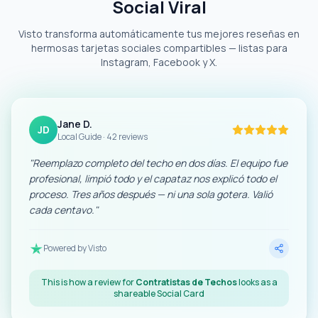
Social Viral
Visto transforma automáticamente tus mejores reseñas en
hermosas tarjetas sociales compartibles — listas para
Instagram, Facebook y X.
Jane D.
JD
Local Guide · 42 reviews
"
Reemplazo completo del techo en dos días. El equipo fue
profesional, limpió todo y el capataz nos explicó todo el
proceso. Tres años después — ni una sola gotera. Valió
cada centavo.
"
Powered by Visto
This is how a review for
Contratistas de Techos
looks as a
shareable Social Card