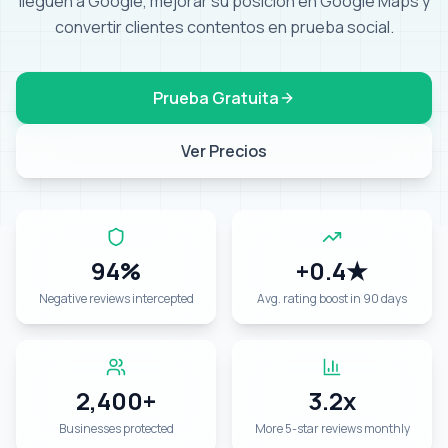
lleguen a Google, mejorar su posición en Google Maps y
convertir clientes contentos en prueba social
.
Prueba Gratuita
Ver Precios
94%
+0.4★
Negative reviews intercepted
Avg. rating boost in 90 days
2,400+
3.2x
Businesses protected
More 5-star reviews monthly